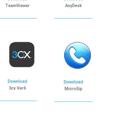
TeamViewer
AnyDesk
Download
Download
3cx Ver6
MicroSip