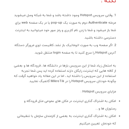
نکته :
وقتی سرویس Hotspot وجود داشته باشد و شما به شبکه وصل میشوید
مرحله Authenticate دوم به صورت یک pop-up یا در یک صفحه web برای
شما باز میشود و شما با زدن نام کاربری و رمز عبور خود میتوانید به اینترنت
دسترسی داشته باشید.
اگر صفحه وب به صورت اتوماتیک باز نشد ،کافیست توی مرورگر دستگاه
آدرس Hotspot را سرچ کنید تا به صفحه login منتقل شوید.
به احتمال زیاد شما از این سرویس بارها در دانشگاه ها ، فرودگاه ها و بعضی
از کافه هایی که اینترنت رایگان دارند استفاده کرده اید پس شما تجربه
استفاده از این سرویس را داشته اید ، اما در این مقاله یاد خواهید گرفت که
چگونه خودتان سرویس Hotspot را در MikroTik گانفیگ نمایید.
مزایای سرویس Hotspot :
امکان به اشتراک گذاری اینترنت در مکان های عمومی مثل فرودگاه و
رستوران ها و…
امکان به اشتراک گذاری اینترنت به بعضی از کارمندان سازمان با تنظیماتی
که خودمان تعیین میکنیم