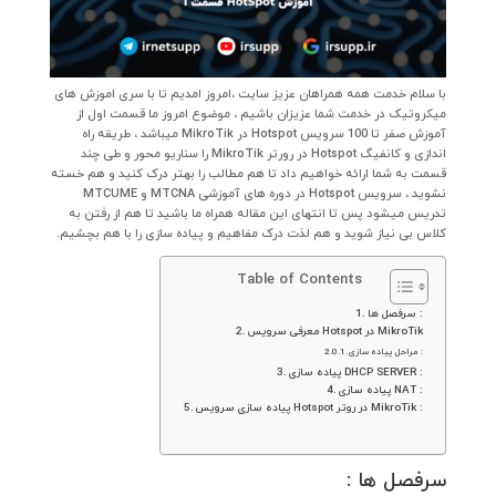
با سلام خدمت همه همراهان عزیز سایت ،امروز امدیم تا با سری اموزش های
میکروتیک در خدمت شما عزیزان باشیم ، موضوع امروز ما قسمت اول از
آموزش صفر تا 100 سرویس Hotspot در MikroTik میباشد ، طریقه راه
اندازی و کانفیگ Hotspot در رورتر MikroTik را سناریو محور و طی چند
قسمت به شما ارائه خواهیم داد تا هم مطالب را بهتر درک کنید و هم خسته
نشوید ، سرویس Hotspot در دوره های آموزشی MTCNA و MTCUME
تدریس میشود پس تا انتهای این مقاله همراه ما باشید تا هم از رفتن به
کلاس بی نیاز شوید و هم لذت درک مفاهیم و پیاده سازی را با هم بچشیم.
Table of Contents
سرفصل ها :
معرفی سرویس Hotspot در MikroTik
مراحل پیاده سازی :
پیاده سازی DHCP SERVER :
پیاده سازی NAT :
پیاده سازی سرویس Hotspot در روتر MikroTik :
سرفصل ها :