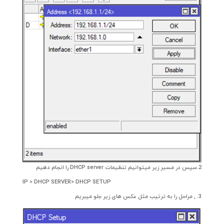
2.سپس در مسیر زیر میتوانیم تنظیمات DHCP server را انجام دهیم
IP > DHCP SERVER> DHCP SETUP
3. , مراحل را به ترتیب مثل عکس های زیر جلو میبریم