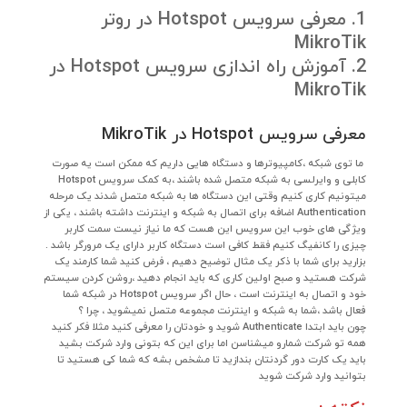
معرفی سرویس Hotspot در روتر
MikroTik
آموزش راه اندازی سرویس Hotspot در
MikroTik
معرفی سرویس Hotspot در MikroTik
ما توی شبکه ،کامپیوترها و دستگاه هایی داریم که ممکن است یه صورت
کابلی و وایرلسی به شبکه متصل شده باشند ،به کمک سرویس Hotspot
میتونیم کاری کنیم وقتی این دستگاه ها به شبکه متصل شدند یک مرحله
Authentication اضافه برای اتصال به شبکه و اینترنت داشته باشند ، یکی از
ویژگی های خوب این سرویس این هست که ما نیاز نیست سمت کاربر
چیزی را کانفیگ کنیم فقط کافی است دستگاه کاربر دارای یک مرورگر باشد .
بزارید برای شما با ذکر یک مثال توضیح دهیم ، فرض کنید شما کارمند یک
شرکت هستید و صبح اولین کاری که باید انجام دهید ،روشن کردن سیستم
خود و اتصال به اینترنت است ، حال اگر سرویس Hotspot در شبکه شما
فعال باشد ،شما به شبکه و اینترنت مجموعه متصل نمیشوید ، چرا ؟
چون باید ابتدا Authenticate شوید و خودتان را معرفی کنید مثلا فکر کنید
همه تو شرکت شمارو میشناسن اما برای این که بتونی وارد شرکت بشید
باید یک کارت دور گردنتان بندازید تا مشخص بشه که شما کی هستید تا
بتوانید وارد شرکت شوید