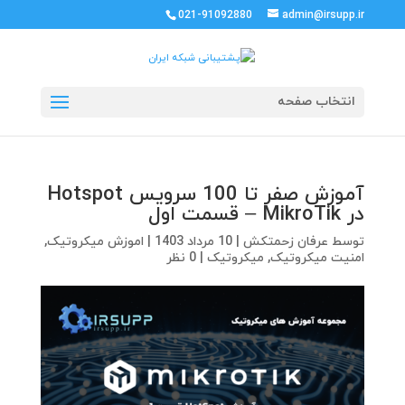
021-91092880
admin@irsupp.ir
انتخاب صفحه
آموزش صفر تا 100 سرویس Hotspot
در MikroTik – قسمت اول
توسط
عرفان زحمتکش
|
10 مرداد 1403
|
اموزش میکروتیک
,
امنیت میکروتیک
,
میکروتیک
|
0 نظر