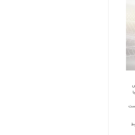
ش
ا
شن‌های iOS ، تست
VM مربوط