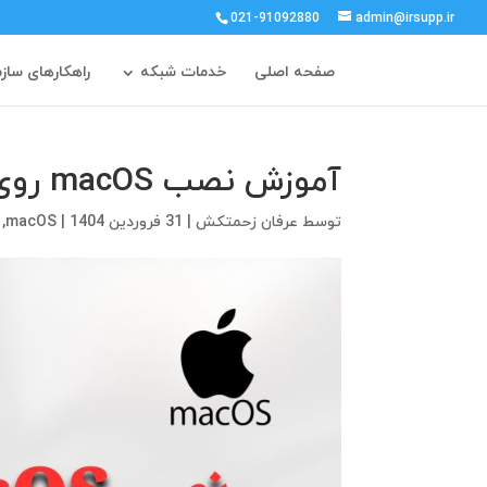
021-91092880
admin@irsupp.ir
صفحه اصلی
خدمات شبکه
راهکارهای ساز
آموزش نصب macOS روی ویندوز
توسط
عرفان زحمتکش
|
31 فروردین 1404
|
macOS
,