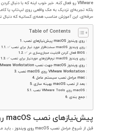
VMware رو فعال کنه. خبر خوب اینه که با دنبال کردن این آموزش، نه‌تنها می‌تونی
بلکه تجربه‌ای نزدیک به مک واقعی روی لپ‌تاپ یا کامپ
حرفه‌ای، این آموزش مناسب همه‌ی کسانیه که دنبال
ن
Table of Contents
پیش‌نیازهای نصب macOS روی ویندوز :
✅ سخت‌افزار مورد نیاز برای نصب macOS روی ویندوز :
✅ فعال‌ کردن قابلیت مجازی‌سازی در BIOS :
✅ نرم‌افزارهای موردنیاز برای نصب macOS روی ویندوز :
نصب و آماده‌سازی VMware Workstation جهت نصب macOS روی ویندوز :
نصب macOS روی VMware Workstation :
مراحل نصب سیستم عامل mac :
بهینه سازی macOS بعد از نصب :
نصب VMware Tools روی macOS :
جمع بندی :
پیش‌نیازهای نصب macOS روی ویندوز :
قبل از شروع مراحل
نصب macOS روی ویندوز
، باید م