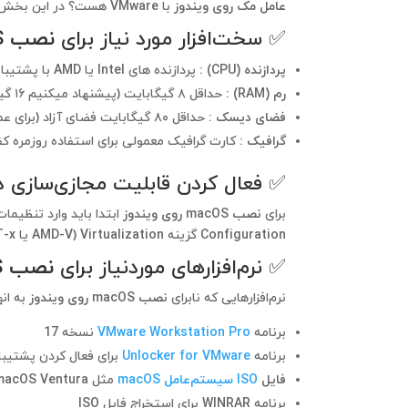
عامل مک روی ویندوز
با VMware هست؟ در این بخش، تمام ابزارها و شرایط موردنیاز رو لیست کردیم 👇
✅ سخت‌افزار مورد نیاز برای
نصب macOS روی ویندوز
پردازنده (CPU) :
پردازنده های Intel یا AMD با پشتیبانی از فناوری مجازی‌سازی (VT-x یا AMD-V)
رم (RAM) :
حداقل ۸ گیگابایت (پیشنهاد میکنیم ۱۶ گیگابایت برای عملکرد بهتر اختصاص بدهید)
فضای دیسک :
حداقل ۸۰ گیگابایت فضای آزاد (برای عملکرد بهتر حتما از SSD استفاده کنید)
گرافیک :
کارت گرافیک معمولی برای استفاده روزمره کفایت می‌کند (به U
✅ فعال‌ کردن قابلیت مجازی‌سازی در BIOS
برای
نصب macOS روی ویندوز
Configuration گزینه Virtualization (AMD-V یا VT-x/) رو فعال کنید.
✅ نرم‌افزارهای موردنیاز برای
نصب macOS روی ویندوز
نرم‌افزارهایی که نابرای
نصب macOS روی ویندوز
به انه
برنامه
VMware Workstation Pro
نسخه 17
برنامه
Unlocker for VMware
برای فعال کردن پشتیبانی از macOS در station
فایل
ISO سیستم‌عامل macOS
مثل macOS Ventura یا Sonoma
برنامه WINRAR برای استخراج فایل ISO