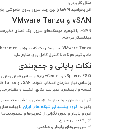
مثال کاربردی:
اگر بخواهید VMها را بین چند سرور بدون خاموشی جابجا کنید، به
vSAN و VMware Tanzu
vSAN
: با تجمیع دیسک‌های سرور، یک فضای ذخیره‌ساز
دیتاسنتر می‌شه.
VMware Tanzu
داد و تیم DevOps کنترل کامل روی منابع دارد.
نکات پایانی و جمع‌بندی
vSphere، ESXi و vCenter پایه و اساس
مجازی‌سازی 
براس
نسخه و لایسنس، مدیریت منابع، امنیت و مقیاس‌پذیر
اگر در سازمان خود نیاز به راهنمایی و مشاوره تخصصی
بگیرید.
گروه پشتیبانی شبکه های ایران
با پیاده ساز
امن و پایدار و بدون نگرانی از تحریم‌ها و محدودیت‌ها 
✅ پشتیبانی سریع
✅ سرویس‌های پایدار و مطمئن