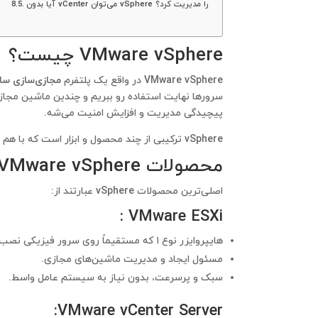
آیا بدون vCenter می‌توان vSphere را مدیریت کرد؟
VMware vSphere چیست؟
VMware vSphere
در واقع یک پلتفرم
مجازی‌سازی ساز
سرورها نهایت استفاده رو ببریم و چندین ماشین مجاز
پیچیدگی مدیریت و افزایش امنیت می‌شه.
vSphere ترکیبی از چند محصول و ابزار است که با هم یک اکوسیستم کامل برای مجازی‌سازی سرور می‌سازند.
محصولات VMware vSphere
اصلی‌ترین محصولات vSphere عبارتند از:
:
VMware ESXi
هایپروایزر نوع ۱ که مستقیماً روی سرور فیزیکی نصب می‌شه.
مسئول ایجاد و مدیریت ماشین‌های مجازی.
سبک و پرسرعت، بدون نیاز به سیستم عامل واسط.
:
VMware vCenter Server