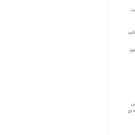
ایی
ستقرار
س
 ای