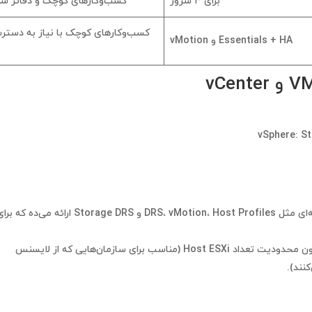
برای ۳ سرور
کسب‌وکارهای کوچک و دفاتر شع
کسب‌وکارهای کوچک با نیاز به دستر
Essentials + HA و vMotion
vSphere
: S
لایسنس vSphere Enterprise Plus امکانات پیشرفته‌ای مثل DRS، vMotion، Host Profiles و Storage DRS ارائه می‌ده که
 محدودیت تعداد Host
ESXi
(مناسب برای سازمان‌هایی که از لایسنس
نند).