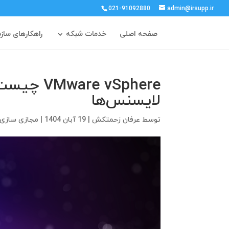
021-91092880
admin@irsupp.ir
صفحه اصلی
خدمات شبکه
راهکارهای ساز
e vSphere
لایسنس‌ها
توسط
عرفان زحمتکش
|
19 آبان 1404
|
مجازی سازی