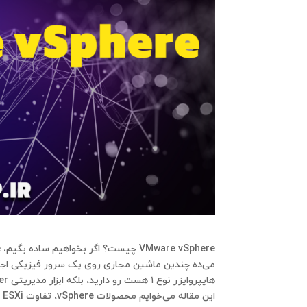
VMware vSphere چیست؟ اگر بخواهیم ساده بگیم، vSphere یه پلتفرم کامل برای
می‌ده چندین ماشین مجازی روی یک سرور فیزیکی اجرا کنن و منابع 
هایپروایزر نوع ۱ هست رو دارید، بلکه ابزار مدیریتی
er
این مقاله می‌خوایم محصولات vSphere، تفاوت ESXi و vCenter، نسخه‌ها و لایسنس‌ها، و حتی قابلیت‌های پیشرفته مثل