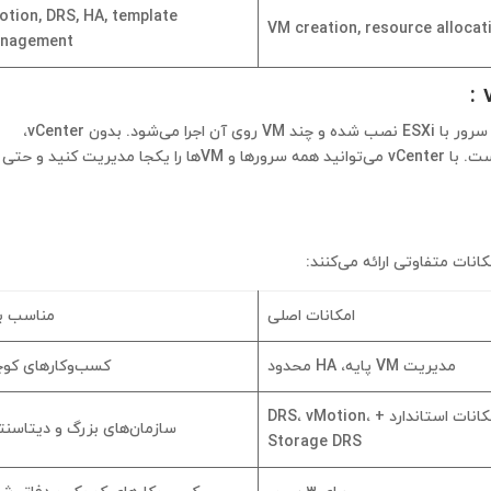
otion, DRS, HA, template
VM creation, resource allocat
nagement
فرض کنید ۵ سرور فیزیکی در یک دیتاسنتر دارید. هر سرور با ESXi نصب شده و چند VM روی آن اجرا می‌شود. بدون vCenter،
مدیریت شبکه، منابع و جابجایی VMها خیلی سخت است. با vCenter می‌توانید همه سرورها و VMها را یکجا مدیریت کنید و حتی
امکانات اصلی
مناسب بر
مدیریت VM پایه، HA محدود
کسب‌وکارهای کو
تمام امکانات استاندارد + DRS، vMotion،
سازمان‌های بزرگ و دیتاسنت
Storage DRS