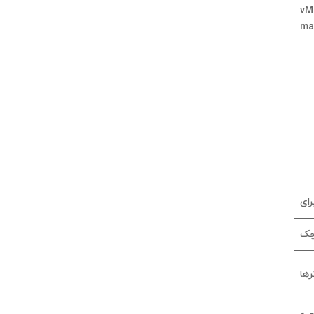
vM
ma
ای
چک
رها